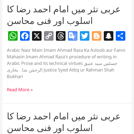
اور
p
o
k
a
at
عربی نثر میں امام احمد رضا کا
امام
k
n
احمد
اسلوب اور فنی محاسن
sl
رضا
at
W
F
X
C
T
G
T
Bl
S
S
e
h
a
o
h
o
w
o
n
h
Arabic Nasr Main Imam Ahmad Raza Ka Asloob aur Fanni
at
c
p
re
o
itt
g
a
a
Mahasin Imam Ahmad Raza’s procedure of writing in
s
e
y
a
gl
er
g
p
e
Arabic Prose and its technical virtues جسٹس سید عتیق
الرحمٰن شاہ بخاری Justice Syed Attiq ur Rahman Shah
A
b
Li
d
e
er
c
Bukhari
p
o
n
s
Tr
h
عربی
Read More »
p
o
k
a
at
نثر
k
n
میں
sl
امام
عربی نثر میں امام احمد رضا کا
احمد
at
رضا
اسلوب اور فنی محاسن
e
کا