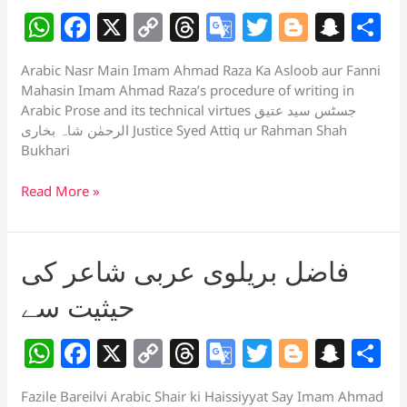
اسلوب
W
F
X
C
T
G
T
Bl
S
S
اور
فنی
h
a
o
h
o
w
o
n
h
محاسن
Arabic Nasr Main Imam Ahmad Raza Ka Asloob aur Fanni
at
c
p
re
o
itt
g
a
a
Mahasin Imam Ahmad Raza’s procedure of writing in
s
e
y
a
gl
er
g
p
e
Arabic Prose and its technical virtues جسٹس سید عتیق
الرحمٰن شاہ بخاری Justice Syed Attiq ur Rahman Shah
A
b
Li
d
e
er
c
Bukhari
p
o
n
s
Tr
h
عربی
Read More »
p
o
k
a
at
نثر
k
n
میں
sl
امام
فاضل بریلوی عربی شاعر کی
احمد
at
رضا
حیثیت سے
e
کا
اسلوب
W
F
X
C
T
G
T
Bl
S
S
اور
فنی
h
a
o
h
o
w
o
n
h
محاسن
Fazile Bareilvi Arabic Shair ki Haissiyyat Say Imam Ahmad