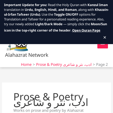
Important Update for you:
Read the Holy Quran with
Kanzul Iman
translation in
Urdu, English, Hindi, and Roman
, along with
Khazain-
ul-Irfan Tafseer (Urdu)
. Use the
Toggle ON/OFF
options for
Translation and Tafseer for a personalized reading experience. Also,
try our newly added
Light/Dark Mode
— simply click the
Moon/Sun
Skip
icon in the top-right corner of the header
.
Open Quran Page
to
×
content
Alahazrat Network
Home
Prose & Poetry ادب، نثر و شاعری
Page 2
Prose & Poetry
ادب، نثر و شاعری
Works on prose and poetry by Alahazrat