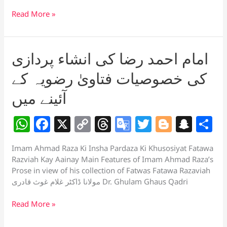
p
o
n
s
Tr
h
امام
Read More »
احمد
p
o
k
a
at
رضا
k
n
کی
امام احمد رضا کی انشاء پردازی
sl
انشاء
پردازی
کی خصوصیات فتاویٰ رضویہ کے
at
کی
e
خصوصیات
آئینے میں
فتاویٰ
رضویہ
W
F
X
C
T
G
T
Bl
S
S
کے
h
a
o
h
o
w
o
n
h
آئینے
میں
Imam Ahmad Raza Ki Insha Pardaza Ki Khusosiyat Fatawa
at
c
p
re
o
itt
g
a
a
Razviah Kay Aainay Main Features of Imam Ahmad Raza’s
s
e
y
a
gl
er
g
p
e
Prose in view of his collection of Fatwas Fatawa Razaviah
مولانا ڈاکٹر غلام غوث قادری Dr. Ghulam Ghaus Qadri
A
b
Li
d
e
er
c
p
o
n
s
Tr
h
امام
Read More »
احمد
p
o
k
a
at
رضا