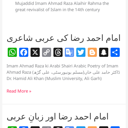
Mujaddid Imam Ahmad Raza Alaihir Rahma the
great revivalist of Islam in the 14th century
امام احمد رضا کی عربی شاعری
W
F
X
C
T
G
T
Bl
S
S
h
a
o
h
o
w
o
n
h
Imam Ahmad Raza ki Arabi Shairi Arabic Poetry of Imam
at
c
p
re
o
itt
g
a
a
Ahmad Raza ڈاکٹر حامد علی خاں(مسلم یونیورسٹی، علی گڑھ)
s
e
y
a
gl
er
g
p
e
Dr. Hamid Ali Khan (Muslim University, Ali Garh)
A
b
Li
d
e
er
c
امام
Read More »
p
o
n
s
Tr
h
احمد
رضا
p
o
k
a
at
کی
k
n
امام احمد رضا اور زبانِ عربی
عربی
sl
شاعری