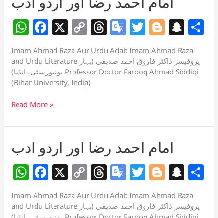
at
امام احمد رضا اور اردو ادب
عربی
e
شاعری
W
F
X
C
T
G
T
Bl
S
S
پر
مصر
h
a
o
h
o
w
o
n
h
کے
Imam Ahmad Raza Aur Urdu Adab Imam Ahmad Raza
at
c
p
re
o
itt
g
a
a
استاذ
and Urdu Literature پروفیسر ڈاکٹر فاروق احمد صدیقی (بہار
پروفیسر
s
e
y
a
gl
er
g
p
e
یونیورسٹی، انڈیا) Professor Doctor Farooq Ahmad Siddiqi
ڈاکٹر
(Bihar University, India)
A
b
Li
d
e
er
c
ابوالعابس
رزق
p
o
n
s
Tr
h
امام
Read More »
مرسی
احمد
p
o
k
a
at
کے
رضا
تاثرات
k
n
اور
امام احمد رضا اور اردو ادب
sl
اردو
ادب
at
W
F
X
C
T
G
T
Bl
S
S
e
h
a
o
h
o
w
o
n
h
Imam Ahmad Raza Aur Urdu Adab Imam Ahmad Raza
at
c
p
re
o
itt
g
a
a
and Urdu Literature پروفیسر ڈاکٹر فاروق احمد صدیقی (بہار
یونیورسٹی، انڈیا) Professor Doctor Farooq Ahmad Siddiqi