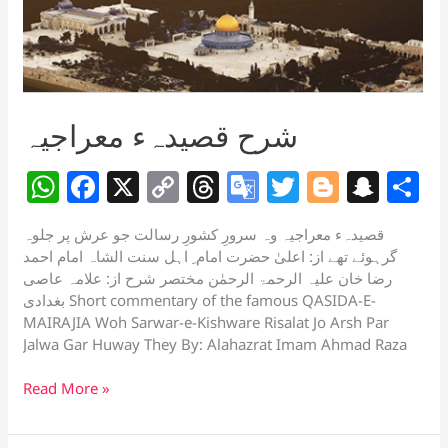
شرح قصیدہء معراجیہ
W
F
X
C
T
G
T
Bl
S
S
h
a
o
h
o
w
o
n
h
قصیدہء معراجیہ وہ سرورِ کشورِ رسالت جو عرش پر جلوہ
at
c
p
re
o
itt
g
a
a
گرہوئے تھے از: اعلیٰ حضرت امام ِ اہل سنت الشاہ امام احمد
s
e
y
a
gl
er
g
p
e
رضا خان علیہ الرحمۃ الرحمٰن مختصر شرح از: علامہ عاصی
بغدادی Short commentary of the famous QASIDA-E-
A
b
Li
d
e
er
c
MAIRAJIA Woh Sarwar-e-Kishware Risalat Jo Arsh Par
p
o
n
s
Tr
h
Jalwa Gar Huway They By: Alahazrat Imam Ahmad Raza
p
o
k
a
at
شرح
Read More »
k
n
قصیدہء
sl
معراجیہ