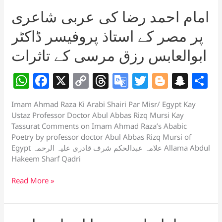
کی
at
امام احمد رضا کی عربی شاعری
عربی
e
شاعری
پر مصر کے استاذ پروفیسر ڈاکٹر
پر
مصر
ابوالعابس رزق مرسی کے تاثرات
کے
استاذ
W
F
X
C
T
G
T
Bl
S
S
پروفیسر
h
a
o
h
o
w
o
n
h
ڈاکٹر
ابوالعابس
Imam Ahmad Raza Ki Arabi Shairi Par Misr/ Egypt Kay
at
c
p
re
o
itt
g
a
a
رزق
Ustaz Professor Doctor Abul Abbas Rizq Mursi Kay
s
e
y
a
gl
er
g
p
e
مرسی
Tassurat Comments on Imam Ahmad Raza’s Ababic
کے
Poetry by professor doctor Abul Abbas Rizq Mursi of
A
b
Li
d
e
er
c
تاثرات
Egypt علامہ عبدالحکم شرف قادری علیہ الرحمہ Allama Abdul
p
o
n
s
Tr
h
Hakeem Sharf Qadri
p
o
k
a
at
امام
Read More »
k
n
احمد
sl
رضا
کی