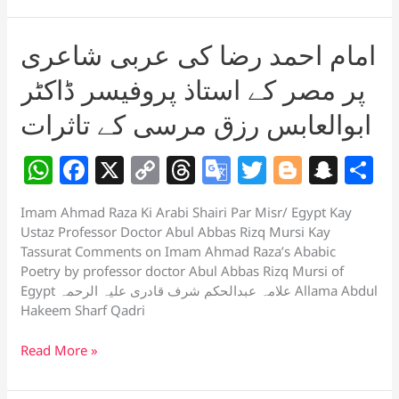
رضا
p
o
k
a
at
اور
k
n
امام احمد رضا کی عربی شاعری
زبانِ
sl
عربی
پر مصر کے استاذ پروفیسر ڈاکٹر
at
ابوالعابس رزق مرسی کے تاثرات
e
W
F
X
C
T
G
T
Bl
S
S
h
a
o
h
o
w
o
n
h
Imam Ahmad Raza Ki Arabi Shairi Par Misr/ Egypt Kay
at
c
p
re
o
itt
g
a
a
Ustaz Professor Doctor Abul Abbas Rizq Mursi Kay
s
e
y
a
gl
er
g
p
e
Tassurat Comments on Imam Ahmad Raza’s Ababic
Poetry by professor doctor Abul Abbas Rizq Mursi of
A
b
Li
d
e
er
c
Egypt علامہ عبدالحکم شرف قادری علیہ الرحمہ Allama Abdul
p
o
n
s
Tr
h
Hakeem Sharf Qadri
p
o
k
a
at
امام
Read More »
k
n
احمد
sl
رضا