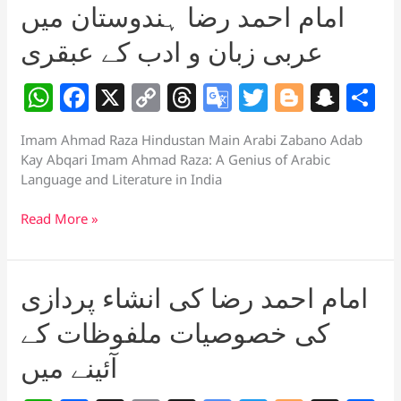
k
n
امام احمد رضا ہندوستان میں
میں
sl
عربی
عربی زبان و ادب کے عبقری
زبان
at
و
W
F
X
C
T
G
T
Bl
S
S
e
ادب
کے
h
a
o
h
o
w
o
n
h
عبقری
Imam Ahmad Raza Hindustan Main Arabi Zabano Adab
at
c
p
re
o
itt
g
a
a
Kay Abqari Imam Ahmad Raza: A Genius of Arabic
s
e
y
a
gl
er
g
p
e
Language and Literature in India
A
b
Li
d
e
er
c
امام
Read More »
p
o
n
s
Tr
h
احمد
رضا
p
o
k
a
at
ہندوستان
k
n
امام احمد رضا کی انشاء پردازی
میں
sl
عربی
کی خصوصیات ملفوظات کے
زبان
at
و
آئینے میں
e
ادب
کے