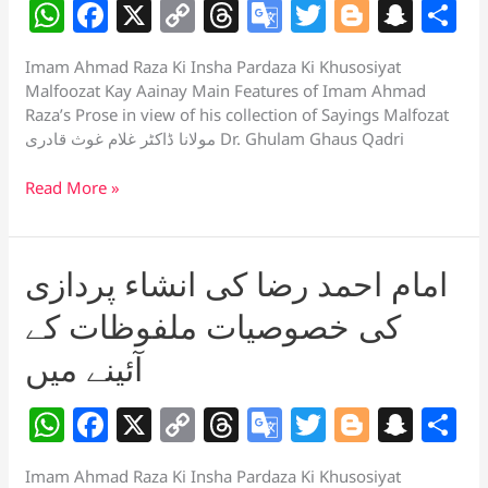
W
F
X
C
T
G
T
Bl
S
S
عبقری
h
a
o
h
o
w
o
n
h
Imam Ahmad Raza Ki Insha Pardaza Ki Khusosiyat
at
c
p
re
o
itt
g
a
a
Malfoozat Kay Aainay Main Features of Imam Ahmad
s
e
y
a
gl
er
g
p
e
Raza’s Prose in view of his collection of Sayings Malfozat
مولانا ڈاکٹر غلام غوث قادری Dr. Ghulam Ghaus Qadri
A
b
Li
d
e
er
c
p
o
n
s
Tr
h
امام
Read More »
احمد
p
o
k
a
at
رضا
k
n
کی
امام احمد رضا کی انشاء پردازی
sl
انشاء
پردازی
کی خصوصیات ملفوظات کے
at
کی
e
خصوصیات
آئینے میں
ملفوظات
کے
W
F
X
C
T
G
T
Bl
S
S
آئینے
h
a
o
h
o
w
o
n
h
میں
Imam Ahmad Raza Ki Insha Pardaza Ki Khusosiyat