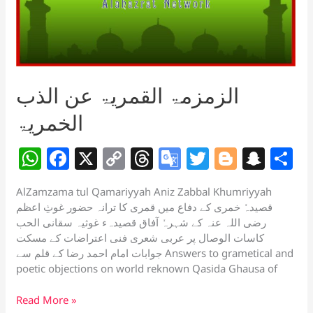
الزمزمۃ القمریۃ عن الذب
الخمریۃ
W
F
X
C
T
G
T
Bl
S
S
h
a
o
h
o
w
o
n
h
AlZamzama tul Qamariyyah Aniz Zabbal Khumriyyah
at
c
p
re
o
itt
g
a
a
قصیدہٗ خمری کے دفاع میں قمری کا ترانہ حضور غوثِ اعظم
s
e
y
a
gl
er
g
p
e
رضی اللہ عنہ کے شہرہٗ آفاق قصیدہء غوثیہ سقانی الحب
کاسات الوصال پر عربی شعری فنی اعتراضات کے مسکت
A
b
Li
d
e
er
c
جوابات امام احمد رضا کے قلم سے Answers to grametical and
p
o
n
s
Tr
h
poetic objections on world reknown Qasida Ghausa of
p
o
k
a
at
الزمزمۃ
Read More »