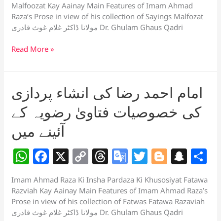
at
c
p
re
o
itt
g
a
a
Malfoozat Kay Aainay Main Features of Imam Ahmad
s
e
y
a
gl
er
g
p
e
Raza’s Prose in view of his collection of Sayings Malfozat
مولانا ڈاکٹر غلام غوث قادری Dr. Ghulam Ghaus Qadri
A
b
Li
d
e
er
c
p
o
n
s
Tr
h
امام
Read More »
احمد
p
o
k
a
at
رضا
k
n
کی
امام احمد رضا کی انشاء پردازی
sl
انشاء
پردازی
کی خصوصیات فتاویٰ رضویہ کے
at
کی
e
خصوصیات
آئینے میں
ملفوظات
کے
W
F
X
C
T
G
T
Bl
S
S
آئینے
h
a
o
h
o
w
o
n
h
میں
Imam Ahmad Raza Ki Insha Pardaza Ki Khusosiyat Fatawa
at
c
p
re
o
itt
g
a
a
Razviah Kay Aainay Main Features of Imam Ahmad Raza’s
s
e
y
a
gl
er
g
p
e
Prose in view of his collection of Fatwas Fatawa Razaviah
مولانا ڈاکٹر غلام غوث قادری Dr. Ghulam Ghaus Qadri
A
b
Li
d
e
er
c