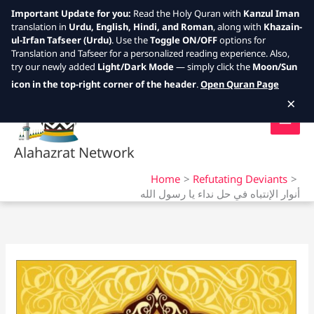
Important Update for you:
Read the Holy Quran with
Kanzul Iman
translation in
Urdu, English, Hindi, and Roman
, along with
Khazain-
ul-Irfan Tafseer (Urdu)
. Use the
Toggle ON/OFF
options for
Translation and Tafseer for a personalized reading experience. Also,
try our newly added
Light/Dark Mode
— simply click the
Moon/Sun
Skip
icon in the top-right corner of the header
.
Open Quran Page
to
×
content
Alahazrat Network
Home
Refutating Deviants
أنوار الإنتباه في حل نداء يا رسول الله