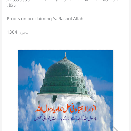
p
o
k
a
at
دلائل
k
n
sl
Proofs on proclaiming Ya Rasool Allah
at
1304 ہجری
e