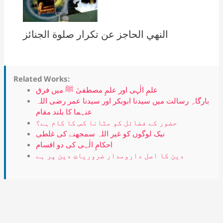
النهي الحاجز عن تكرار صلوة الجنائز
Related Works:
علمِ الٰہی اور علمِ مصطفیٰ ﷺ میں فرق
بارگاہِ رسالت میں سیدنا ابوبکر اور سیدنا عمر رضی اللہ
عنہما کا بلند مقام
حضور کے فضائل کو مٹانا کس کا کام ہے؟
نیک لوگوں کو غیر اللہ سمجھنے کی غلطی
احکامِ الٰہی کی دو اقسام
دین کا اصل دارومدار ضروریاتِ دین پر ہے