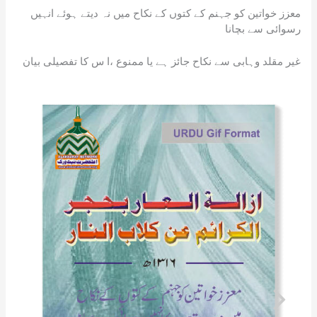
p
o
k
a
at
معزز خواتین کو جہنم کے کتوں کے نکاح میں نہ دیتے ہوئے انہیں
k
n
رسوائی سے بچانا
sl
غیر مقلد وہابی سے نکاح جائز ہے یا ممنوع ،ا س کا تفصیلی بیان
at
e