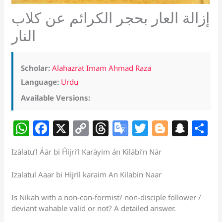
إزالة العار بحجر الكرائم عن كلاب
النار
Scholar:
Alahazrat Imam Ahmad Raza
Language:
Urdu
Available Versions:
W
F
X
C
T
G
T
Bl
S
S
h
a
o
h
o
w
o
n
h
Izālatu’l Áār bi Ĥijri’l Karāyim án Kilābi’n Nār
at
c
p
re
o
itt
g
a
a
s
e
y
a
gl
er
g
p
e
Izalatul Aaar bi Hijril karaim An Kilabin Naar
A
b
Li
d
e
er
c
Is Nikah with a non-con-formist/ non-disciple follower /
p
o
n
s
Tr
h
deviant wahable valid or not? A detailed answer.