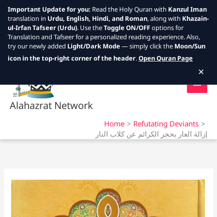
Important Update for you:
Read the Holy Quran with
Kanzul Iman
translation in
Urdu, English, Hindi, and Roman
, along with
Khazain-
ul-Irfan Tafseer (Urdu)
. Use the
Toggle ON/OFF
options for
Translation and Tafseer for a personalized reading experience. Also,
try our newly added
Light/Dark Mode
— simply click the
Moon/Sun
Skip
icon in the top-right corner of the header
.
Open Quran Page
to
×
content
Alahazrat Network
Home
Refutating Deviants
إزالة العار بحجر الكرائم عن كلاب النار