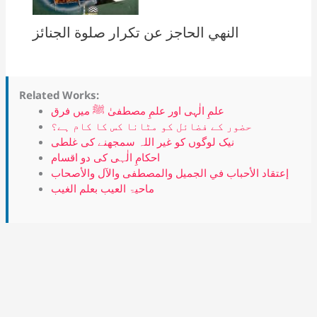
النهي الحاجز عن تكرار صلوة الجنائز
Related Works:
علمِ الٰہی اور علمِ مصطفیٰ ﷺ میں فرق
حضور کے فضائل کو مٹانا کس کا کام ہے؟
نیک لوگوں کو غیر اللہ سمجھنے کی غلطی
احکامِ الٰہی کی دو اقسام
إعتقاد الأحباب في الجميل والمصطفى والآل والأصحاب
ماحیۃ العیب بعلم الغیب