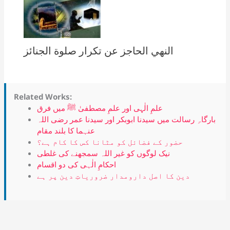
النهي الحاجز عن تكرار صلوة الجنائز
Related Works:
علمِ الٰہی اور علمِ مصطفیٰ ﷺ میں فرق
بارگاہِ رسالت میں سیدنا ابوبکر اور سیدنا عمر رضی اللہ
عنہما کا بلند مقام
حضور کے فضائل کو مٹانا کس کا کام ہے؟
نیک لوگوں کو غیر اللہ سمجھنے کی غلطی
احکامِ الٰہی کی دو اقسام
دین کا اصل دارومدار ضروریاتِ دین پر ہے