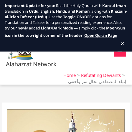
Important Update for you:
Read the Holy Quran with
Kanzul Iman
translation in
Urdu, English, Hindi, and Roman
, along with
Khazain-
ul-Irfan Tafseer (Urdu)
. Use the
Toggle ON/OFF
options for
Translation and Tafseer for a personalized reading experience. Also,
try our newly added
Light/Dark Mode
— simply click the
Moon/Sun
Skip
icon in the top-right corner of the header
.
Open Quran Page
to
×
content
Alahazrat Network
Home
Refutating Deviants
إنباء المصطفى بحال سر وأخفى