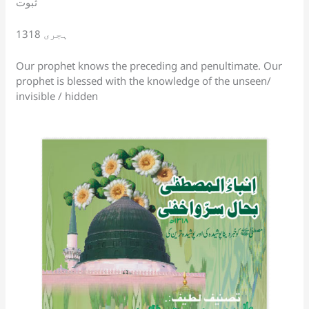
ثبوت
sl
1318 ہجری
at
e
Our prophet knows the preceding and penultimate. Our
prophet is blessed with the knowledge of the unseen/
invisible / hidden