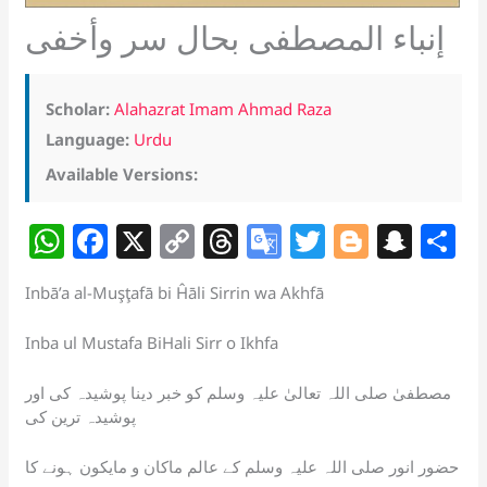
إنباء المصطفى بحال سر وأخفى
Scholar:
Alahazrat Imam Ahmad Raza
Language:
Urdu
Available Versions:
W
F
X
C
T
G
T
Bl
S
S
h
a
o
h
o
w
o
n
h
Inbā’a al-Muşţafā bi Ĥāli Sirrin wa Akhfā
at
c
p
re
o
itt
g
a
a
s
e
y
a
gl
er
g
p
e
Inba ul Mustafa BiHali Sirr o Ikhfa
A
b
Li
d
e
er
c
مصطفیٰ صلی اللہ تعالیٰ علیہ وسلم کو خبر دینا پوشیدہ کی اور
p
o
n
s
Tr
h
پوشیدہ ترین کی
p
o
k
a
at
حضور انور صلی اللہ علیہ وسلم کے عالم ماکان و مایکون ہونے کا
k
n