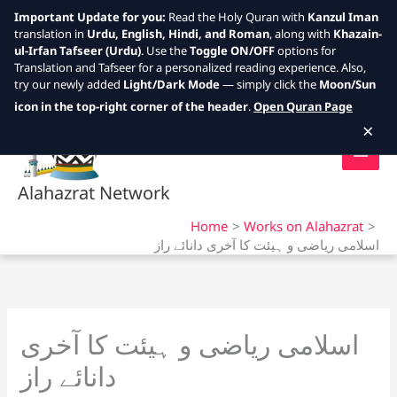
Important Update for you:
Read the Holy Quran with
Kanzul Iman
translation in
Urdu, English, Hindi, and Roman
, along with
Khazain-
ul-Irfan Tafseer (Urdu)
. Use the
Toggle ON/OFF
options for
Translation and Tafseer for a personalized reading experience. Also,
try our newly added
Light/Dark Mode
— simply click the
Moon/Sun
Skip
icon in the top-right corner of the header
.
Open Quran Page
to
×
content
Alahazrat Network
Home
Works on Alahazrat
اسلامی ریاضی و ہیئت کا آخری دانائے راز
اسلامی ریاضی و ہیئت کا آخری
دانائے راز