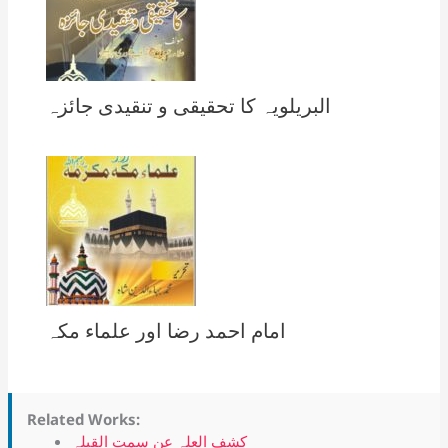
البریلویہ کا تحقیقی و تنقیدی جائزہ
امام احمد رضا اور علماء مکہ
Related Works:
کشف العلہ عن سمت القبلہ