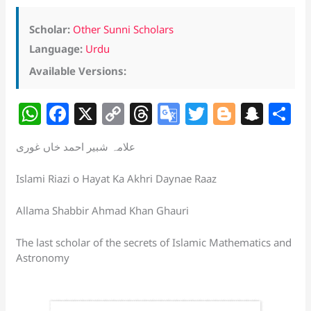
Scholar:
Other Sunni Scholars
Language:
Urdu
Available Versions:
W
F
X
C
T
G
T
Bl
S
S
h
a
o
h
o
w
o
n
h
علامہ شبیر احمد خاں غوری
at
c
p
re
o
itt
g
a
a
s
e
y
a
gl
er
g
p
e
Islami Riazi o Hayat Ka Akhri Daynae Raaz
A
b
Li
d
e
er
c
Allama Shabbir Ahmad Khan Ghauri
p
o
n
s
Tr
h
p
o
k
a
at
The last scholar of the secrets of Islamic Mathematics and
Astronomy
k
n
sl