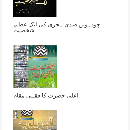
چودہویں صدی ہجری کی ایک عظیم
شخصیت
اعلی حضرت کا فقہی مقام