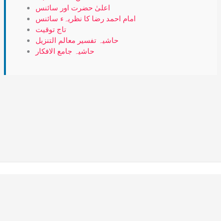
اعلیٰ حضرت اور سائنس
امام احمد رضا کا نظریہء سائنس
تاج توقیت
حاشیہ تفسیر معالم التنزیل
حاشیہ جامع الافکار
Copyright © 2026 Alahazrat Network | Powered by Team
Alahazrat Network.