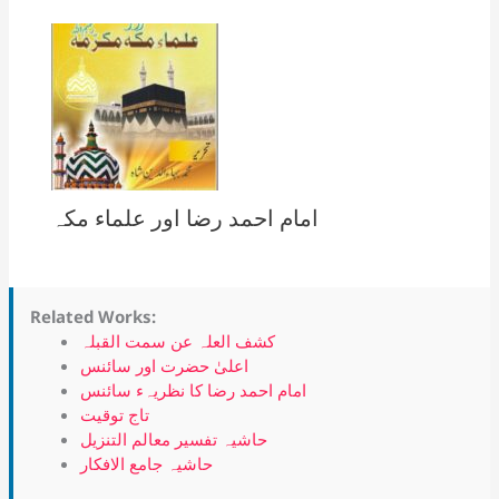
امام احمد رضا اور علماء مکہ
Related Works:
کشف العلہ عن سمت القبلہ
اعلیٰ حضرت اور سائنس
امام احمد رضا کا نظریہء سائنس
تاج توقیت
حاشیہ تفسیر معالم التنزیل
حاشیہ جامع الافکار