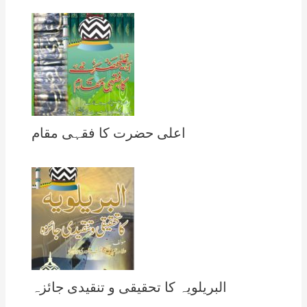
اعلی حضرت کا فقہی مقام
البریلویہ کا تحقیقی و تنقیدی جائزہ