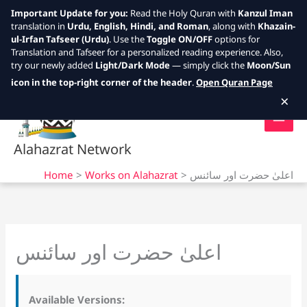
Important Update for you:
Read the Holy Quran with
Kanzul Iman
translation in
Urdu, English, Hindi, and Roman
, along with
Khazain-
ul-Irfan Tafseer (Urdu)
. Use the
Toggle ON/OFF
options for
Translation and Tafseer for a personalized reading experience. Also,
try our newly added
Light/Dark Mode
— simply click the
Moon/Sun
Skip
icon in the top-right corner of the header
.
Open Quran Page
to
×
content
Alahazrat Network
Home
Works on Alahazrat
اعلیٰ حضرت اور سائنس
اعلیٰ حضرت اور سائنس
Available Versions: