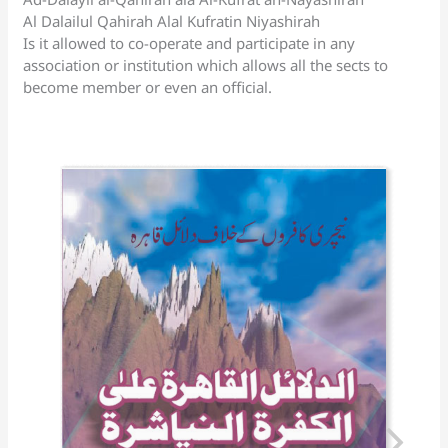
p
o
k
a
at
Al Dalailul Qahirah Alal Kufratin Niyashirah
k
n
Is it allowed to co-operate and participate in any
sl
association or institution which allows all the sects to
become member or even an official.
at
e