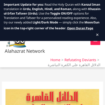
Important Update for you:
Read the Holy Quran with
Kanzul Iman
translation in
Urdu, English, Hindi, and Roman
, along with
Khazain-
ul-Irfan Tafseer (Urdu)
. Use the
Toggle ON/OFF
options for
Translation and Tafseer for a personalized reading experience. Also,
try our newly added
Light/Dark Mode
— simply click the
Moon/Sun
Skip
icon in the top-right corner of the header
.
Open Quran Page
to
×
content
Alahazrat Network
Home
Refutating Deviants
الدلائل القاهرة على الكفرة النياشرة