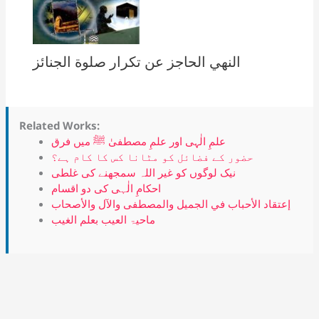
النهي الحاجز عن تكرار صلوة الجنائز
Related Works:
علمِ الٰہی اور علمِ مصطفیٰ ﷺ میں فرق
حضور کے فضائل کو مٹانا کس کا کام ہے؟
نیک لوگوں کو غیر اللہ سمجھنے کی غلطی
احکامِ الٰہی کی دو اقسام
إعتقاد الأحباب في الجميل والمصطفى والآل والأصحاب
ماحیۃ العیب بعلم الغیب