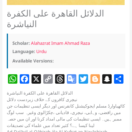
الدلائل القاهرة على الكفرة
النياشرة
Scholar:
Alahazrat Imam Ahmad Raza
Language:
Urdu
Available Versions:
W
F
X
C
T
G
T
Bl
S
S
h
a
o
h
o
w
o
n
h
الدلائل القاهرة على الكفرة النياشرة
at
c
p
re
o
itt
g
a
a
نیچری کافروں کے خلاف زبردست دلائل
s
e
y
a
gl
er
g
p
e
کاٹھیاوارڈ مسلم ایجوکیشنل کانفرنس اور دیگر ایسی تنظیمات جن
میں رافضی، وہابی، نیچری، قادیانی ،چکڑالوی وغیرہ سب لوگ
A
b
Li
d
e
er
c
ممبر ہیں۔ ایسی تنظیمات کی مالی امداد کرنا اور ان میں حصہ
p
o
n
s
Tr
h
لینا کیسا ہے؟ کثیر تعداد میں علماء کی تصدیقات
Ad-Dalāyil al-Qāhirah ála Al-Kufrat an-Nayāshirah