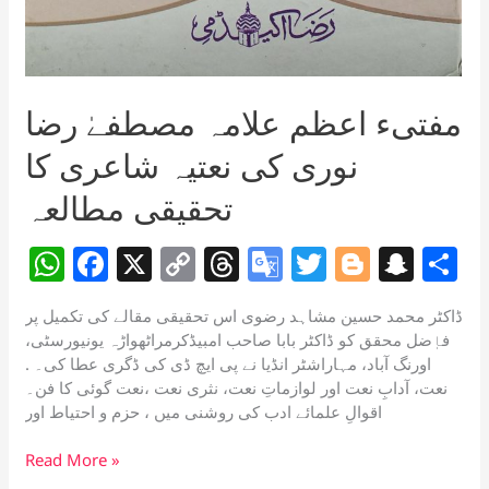
مفتیء اعظم علامہ مصطفےٰ رضا
نوری کی نعتیہ شاعری کا
تحقیقی مطالعہ
W
F
X
C
T
G
T
Bl
S
S
h
a
o
h
o
w
o
n
h
ڈاکٹر محمد حسین مشاہد رضوی اس تحقیقی مقالے کی تکمیل پر
at
c
p
re
o
itt
g
a
a
فاٖضل محقق کو ڈاکٹر بابا صاحب امبیڈکرمراٹھواڑہ یونیورسٹی،
s
e
y
a
gl
er
g
p
e
اورنگ آباد، مہاراشٹر انڈیا نے پی ایچ ڈی کی ڈگری عطا کی۔ .
نعت، آدابِ نعت اور لوازماتِ نعت، نثری نعت ،نعت گوئی کا فن۔
A
b
Li
d
e
er
c
اقوالِ علمائے ادب کی روشنی میں ، حزم و احتیاط اور
p
o
n
s
Tr
h
مفتیء
Read More »
p
o
k
a
at
اعظم