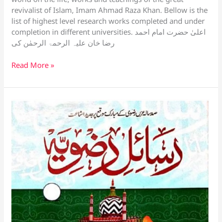
s
e
y
a
gl
er
g
p
e
revivalist of Islam, Imam Ahmad Raza Khan. Bellow is the
list of highest level research works completed and under
A
b
Li
d
e
er
c
completion in different universities. اعلیٰ حضرت امام احمد
p
o
n
s
Tr
h
رضا خان علیہ الرحمۃ الرحمٰن کی
p
o
k
a
at
List
Read More »
k
n
of
sl
PhD.
level
at
research
e
works
on
Imam
Ahmad
Raza
M.Phil
&
M.Ed.
research
articles