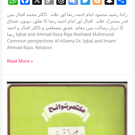
h
a
o
h
o
w
o
n
h
راجا رشید محمود امام احمد رضا اور علامہ ڈاکٹر محمد اقبال میں
at
c
p
re
o
itt
g
a
a
قدرِ مشترک علامہ اقبال اور امام احمد رضا کا تعلق، دونوں عشاق
s
e
y
a
gl
er
g
p
e
کا دربارِ رسالت میں مقام، عشقِ مصطفیٰ و ڈاکٹر اقبال و احمد
رضا Iqbal and Ahmad Raza Raja Rasheed Mahmood
A
b
Li
d
e
er
c
Common perspectives of Allama Dr. Iqbal and Imam
p
o
n
s
Tr
h
Ahmad Raza. Relation
p
o
k
a
at
اقبال
Read More »
k
n
و
sl
احمد
رضا
at
e