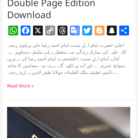
Double Page Edition
Download
W
F
X
C
T
G
T
Bl
S
S
h
a
o
h
o
w
o
n
h
اعلیٰ حضرت امام اہلِ سنت امام احمد رضا خان بریلوی رحمۃ
at
c
p
re
o
itt
g
a
a
اللہ علیہ کی مبارک زندگی سے متعقل پہلی مکمل دستاویز۔ یہ
s
e
y
a
gl
er
g
p
e
کتاب امامِ اہلِ سنت، اعلیٰحضرت امام احمد رضا کی بہترین
سوانح عمری ہے اور آپ پر لکھے گئے بہت سے مضامین کا ماخذ
A
b
Li
d
e
er
c
ہے تالیفِ لطیفَ ملک العلماء، مولانا ظفر الدین بہاری رحمۃ
p
o
n
s
Tr
h
Hayate
Read More »
p
o
k
a
at
Alahazrat
k
n
by
sl
Molana
Zafar
at
ud
e
Deen
Bihari