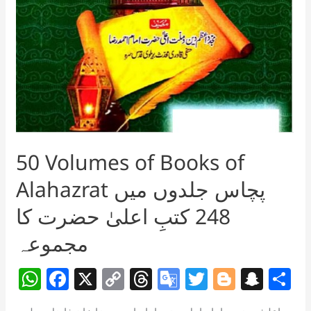
50 Volumes of Books of
Alahazrat پچاس جلدوں میں
248 کتبِ اعلیٰ حضرت کا
مجموعہ
W
F
X
C
T
G
T
Bl
S
S
h
a
o
h
o
w
o
n
h