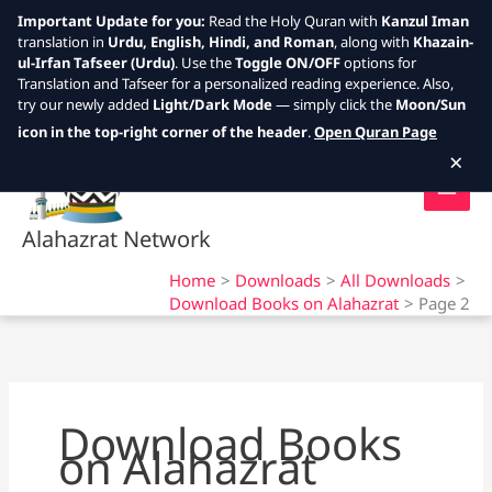
Important Update for you:
Read the Holy Quran with
Kanzul Iman
translation in
Urdu, English, Hindi, and Roman
, along with
Khazain-
ul-Irfan Tafseer (Urdu)
. Use the
Toggle ON/OFF
options for
Translation and Tafseer for a personalized reading experience. Also,
try our newly added
Light/Dark Mode
— simply click the
Moon/Sun
Skip
icon in the top-right corner of the header
.
Open Quran Page
to
×
content
Alahazrat Network
Home
Downloads
All Downloads
Download Books on Alahazrat
Page 2
Download Books
on Alahazrat