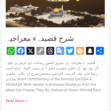
شرح قصیدہء معراجیہ
W
F
X
C
T
G
T
Bl
S
S
h
a
o
h
o
w
o
n
h
قصیدہء معراجیہ وہ سرورِ کشورِ رسالت جو عرش پر جلوہ
at
c
p
re
o
itt
g
a
a
گرہوئے تھے از: اعلیٰ حضرت امام ِ اہل سنت الشاہ امام احمد
s
e
y
a
gl
er
g
p
e
رضا خان علیہ الرحمۃ الرحمٰن مختصر شرح از: علامہ عاصی
بغدادی Short commentary of the famous QASIDA-E-
A
b
Li
d
e
er
c
MAIRAJIA Woh Sarwar-e-Kishware Risalat Jo Arsh Par
p
o
n
s
Tr
h
Jalwa Gar Huway They By: Alahazrat Imam Ahmad Raza
p
o
k
a
at
شرح
Read More »
k
n
قصیدہء