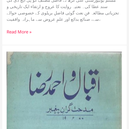
s
e
y
a
gl
er
g
p
e
سند عطا کی۔ نعتیہ روایت کا عروج و ارتقاء ایک تاریخی و
تجزیاتی مطالعہ فنِ نعت گوئی فاضلِ بریلوی کے خصوصی حوالے
A
b
Li
d
e
er
c
سے، صنائع بدائع اور علمِ عروض سے ماہرانہ واقفیت،
p
o
n
s
Tr
h
امام
Read More »
p
o
k
a
at
احمد
k
n
رضا
sl
کی
نعتیہ
at
شاعری۔
e
ایک
تحقیقی
مطالعہ