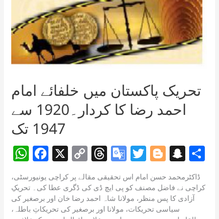
تحریک پاکستان میں خلفائے امام
احمد رضا کا کردار۔1920 سے
1947 تک
W
F
X
C
T
G
T
Bl
S
S
h
a
o
h
o
w
o
n
h
ڈاکٹرمحمد حسن امام اس تحقیقی مقالے پر کراچی یونیورسٹی،
at
c
p
re
o
itt
g
a
a
کراچی نے فاضل مصنف کو پی ایچ ڈی کی ڈگری عطا کی۔ تحریکِ
s
e
y
a
gl
er
g
p
e
آزادی کا پس منظر، مولانا شاہ احمد رضا خان اور برصغیر کی
سیاسی تحریکات، مولانا اور برصغیر کی تحریکاتِ باطلہ،
A
b
Li
d
e
er
c