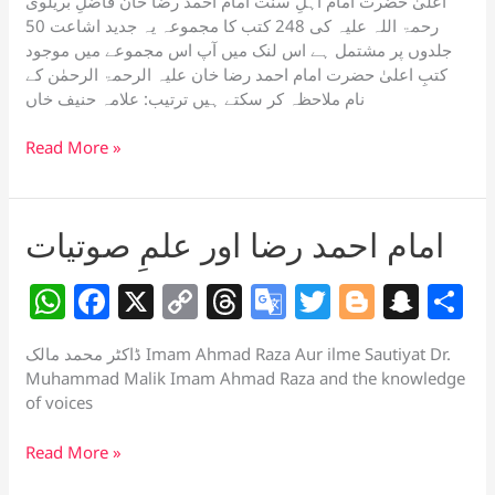
اعلیٰ حضرت امام اہلِ سنت امام احمد رضا خان فاضلِ بریلوی
at
c
p
re
o
itt
g
a
a
رحمۃ اللہ علیہ کی 248 کتب کا مجموعہ یہ جدید اشاعت 50
s
e
y
a
gl
er
g
p
e
جلدوں پر مشتمل ہے اس لنک میں آپ اس مجموعے میں موجود
کتبِ اعلیٰ حضرت امام احمد رضا خان علیہ الرحمۃ الرحمٰن کے
A
b
Li
d
e
er
c
نام ملاحظہ کر سکتے ہیں ترتیب: علامہ حنیف خاں
p
o
n
s
Tr
h
50
Read More »
p
o
k
a
at
Volumes
k
n
of
sl
Books
امام احمد رضا اور علمِ صوتیات
of
at
Alahazrat
W
F
X
C
T
G
T
Bl
S
S
e
پچاس
جلدوں
h
a
o
h
o
w
o
n
h
میں
ڈاکٹر محمد مالک Imam Ahmad Raza Aur ilme Sautiyat Dr.
at
c
p
re
o
itt
g
a
a
248
Muhammad Malik Imam Ahmad Raza and the knowledge
کتبِ
s
e
y
a
gl
er
g
p
e
of voices
اعلیٰ
A
b
Li
d
e
er
c
حضرت
امام
Read More »
کا
p
o
n
s
Tr
h
احمد
مجموعہ