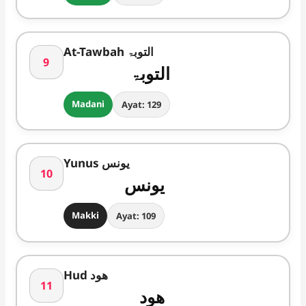
At-Tawbah التوبۃ
9
التوبۃ
Madani
Ayat: 129
Yunus یونس
10
یونس
Makki
Ayat: 109
Hud ھود
11
ھود