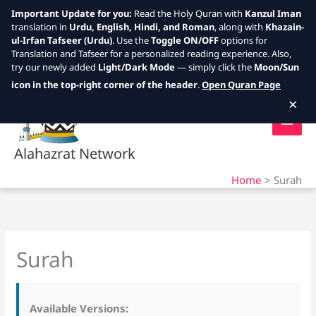
Important Update for you:
Read the Holy Quran with
Kanzul Iman
translation in
Urdu, English, Hindi, and Roman
, along with
Khazain-
ul-Irfan Tafseer (Urdu)
. Use the
Toggle ON/OFF
options for
Translation and Tafseer for a personalized reading experience. Also,
try our newly added
Light/Dark Mode
— simply click the
Moon/Sun
Skip
icon in the top-right corner of the header
.
Open Quran Page
to
×
content
Alahazrat Network
Home
Surah
Surah
Available Versions: