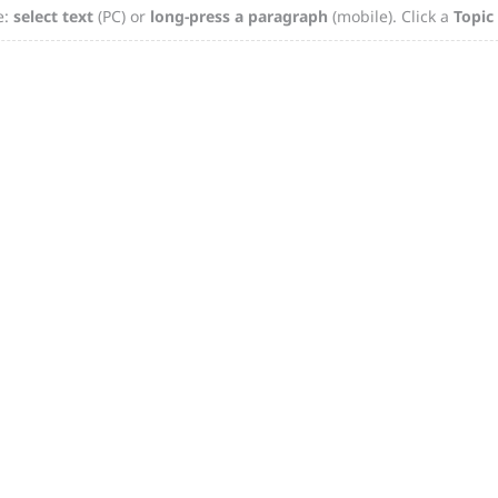
e:
select text
(PC) or
long-press a paragraph
(mobile). Click a
Topic
g
p
e
er
c
h
at