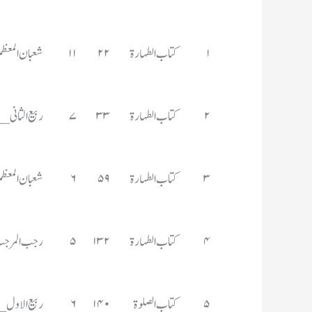
۱	کتاب الطہارۃ	۲۲	۱۱	 شعبان المعظم ھ ______مارچ ء	۸۳۸
۲	کتاب الطہارۃ	۳۳	۷	ربیع الثانی ___________نومبر ء	۷۱۰
۳	کتاب الطہارۃ	۵۹	۶	شعبان المعظم _________فروری 	۷۵۶
۴	کتاب الطہارۃ	۱۳۲	۵	رجب المرجب ۱۱۳ ________جنوری 	۷۶۰
۵	کتاب الصلوۃ	۱۴۰	۶	ربیع الاول ___________ستمبر  	۶۹۲