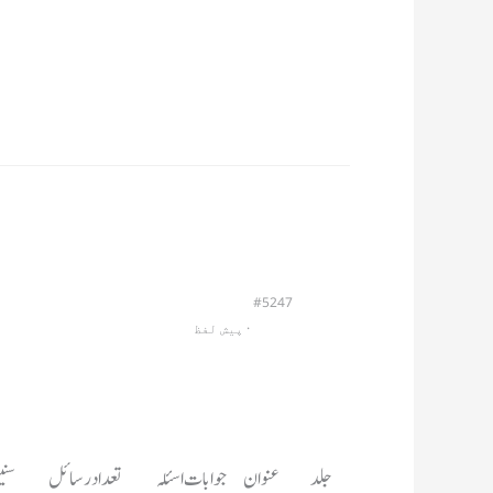
#5247
                         · 
پیش لفظ
جلد	عنوان	جوابات اسئلہ	تعداد رسائل	سنین اشاعت	صفحات