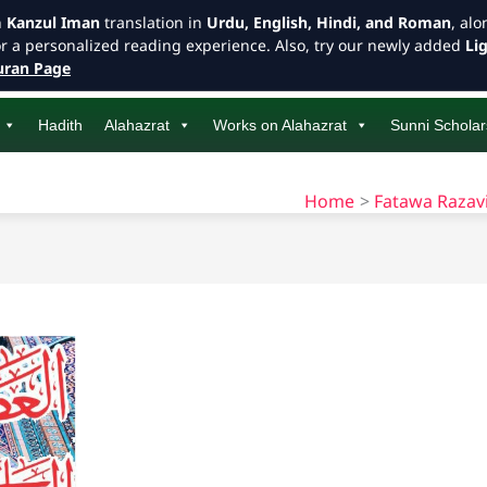
h
Kanzul Iman
translation in
Urdu, English, Hindi, and Roman
, al
or a personalized reading experience. Also, try our newly added
Li
ran Page
Hadith
Alahazrat
Works on Alahazrat
Sunni Scholar
Home
Fatawa Razav