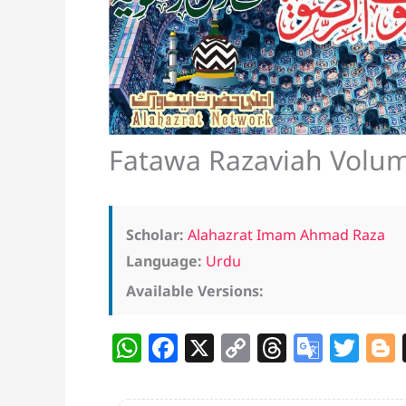
Fatawa Razaviah Volum
Scholar:
Alahazrat Imam Ahmad Raza
Language:
Urdu
Available Versions:
W
F
X
C
T
G
T
h
a
o
h
o
w
at
c
p
re
o
itt