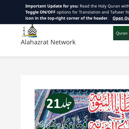
Important Update for you:
Read the Holy Quran wit
Toggle ON/OFF
options for Translation and Tafseer f
icon in the top-right corner of the header
.
Open Qu
Skip
to
content
Quran
Alahazrat Network