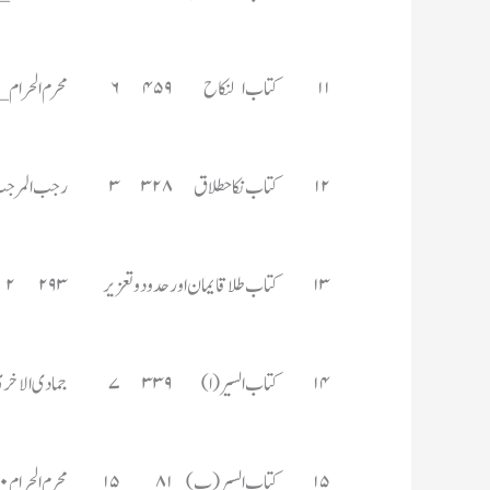
۱۱	کتاب النکاح	۴۵۹	۶	محرم الحرام___________مئی	۷۳۶
۱۲	کتاب نکاحطلاق	۳۲۸	۳	رجب المرجب_________نومبر	۶۸۸
۱۳	کتاب طلاقایمان اور حدود و تعزیر 	۲۹۳	۲	ذیقعدہ _____________مارچ  	۶۸۸
۱۴	کتاب السیر(ا)	۳۳۹	۷	جمادی الاخری ۱۴۱۹_________ستمبر ۱۹۹۸	۷۱۲
۱۵	کتاب السیر(ب)	۸۱	۱۵	محرم الحرام۱۴۲۰__________ اپریل ۱۹۹۹	۷۴۴