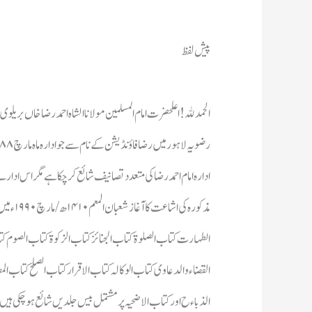
پیش لفظ
الذباءح اور کتاب الاضحیہ پرمشتمل بیس جلدیں شائع ہوچکی ہی