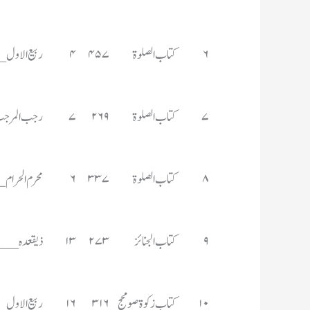
۶	کتاب الصلوۃ	۴۵۷	۴	ربیع الاول ___________اگست 	۷۳۶
۷	کتاب الصلوۃ	۲۶۹	۷	رجب المرجب _________دسمبر	۷۲۰
۸	کتاب الصلوۃ	۳۳۷	۶	محرم الحرام___________جون	۶۶۴
۹	کتاب الجنائز	۲۷۳	۱۳	ذیقعدہ______________اپریل	۹۴۶
۱۰	کتاب زکوۃصومحج	۳۱۶	۱۶	ربیع الاول___________اگست	۸۳۲