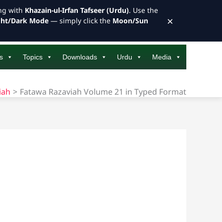
ong with
Khazain-ul-Irfan Tafseer (Urdu)
. Use the
×
ght/Dark Mode
— simply click the
Moon/Sun
s
Topics
Downloads
Urdu
Media
iah
Fatawa Razaviah Volume 21 in Typed Format